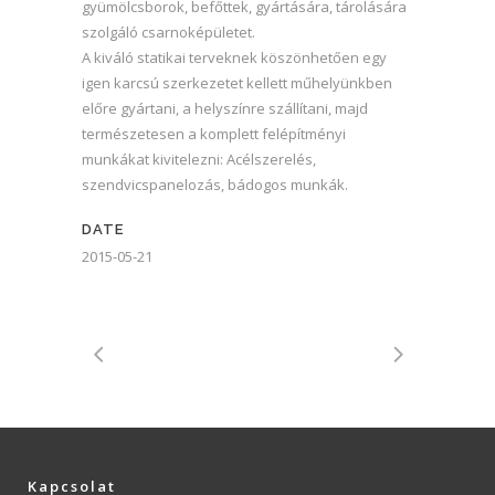
gyümölcsborok, befőttek, gyártására, tárolására
szolgáló csarnoképületet.
A kiváló statikai terveknek köszönhetően egy
igen karcsú szerkezetet kellett műhelyünkben
előre gyártani, a helyszínre szállítani, majd
természetesen a komplett felépítményi
munkákat kivitelezni: Acélszerelés,
szendvicspanelozás, bádogos munkák.
DATE
2015-05-21
Kapcsolat