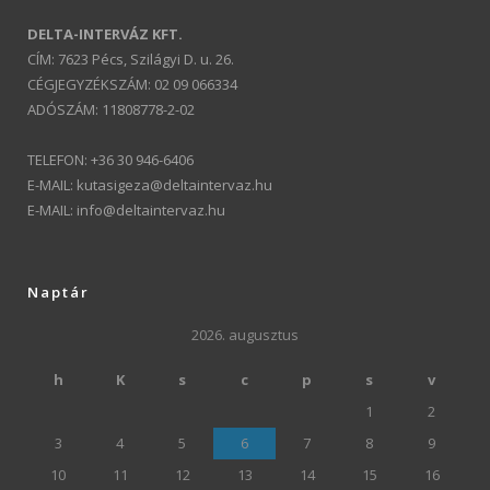
DELTA-INTERVÁZ KFT.
CÍM: 7623 Pécs, Szilágyi D. u. 26.
CÉGJEGYZÉKSZÁM: 02 09 066334
ADÓSZÁM: 11808778-2-02
TELEFON: +36 30 946-6406
E-MAIL:
kutasigeza@deltaintervaz.hu
E-MAIL:
info@deltaintervaz.hu
Naptár
2026. augusztus
h
K
s
c
p
s
v
1
2
3
4
5
6
7
8
9
10
11
12
13
14
15
16