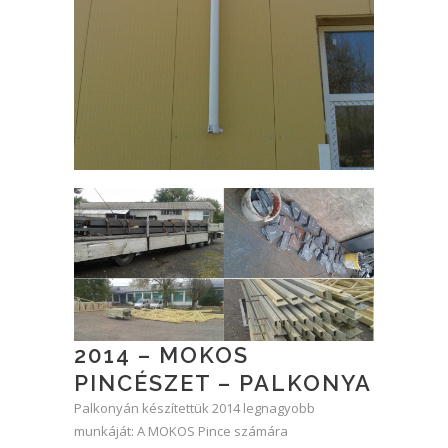
2014 – MOKOS
PINCÉSZET – PALKONYA
Palkonyán készítettük 2014 legnagyobb
munkáját: A MOKOS Pince számára