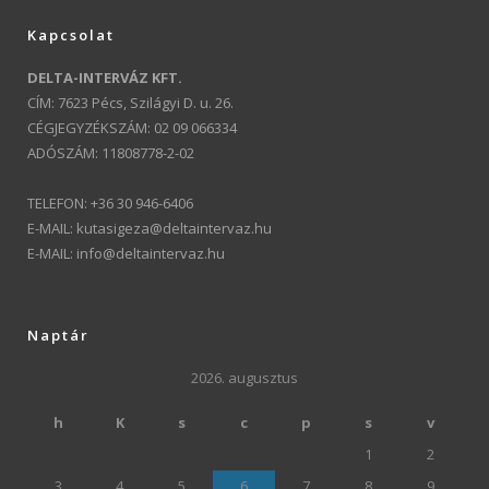
Kapcsolat
DELTA-INTERVÁZ KFT.
CÍM: 7623 Pécs, Szilágyi D. u. 26.
CÉGJEGYZÉKSZÁM: 02 09 066334
ADÓSZÁM: 11808778-2-02
TELEFON: +36 30 946-6406
E-MAIL:
kutasigeza@deltaintervaz.hu
E-MAIL:
info@deltaintervaz.hu
Naptár
2026. augusztus
h
K
s
c
p
s
v
1
2
3
4
5
6
7
8
9