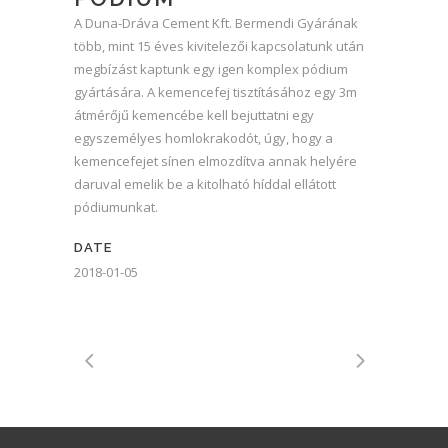
A Duna-Dráva Cement Kft. Bermendi Gyárának
több, mint 15 éves kivitelezői kapcsolatunk után
megbízást kaptunk egy igen komplex pódium
gyártására. A kemencefej tisztításához egy 3m
átmérőjű kemencébe kell bejuttatni egy
egyszemélyes homlokrakodót, úgy, hogy a
kemencefejet sínen elmozdítva annak helyére
daruval emelik be a kitolható híddal ellátott
pódiumunkat.
DATE
2018-01-05